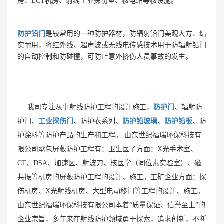
房、ECT机房、射线工业探伤室、核电站等核设施。
防护铅门
是较常用的一种防护器材，防辐射铅门美观大方、结
实耐用，将红外线、超声波或无线电传感技术用于防辐射铅门
的自动控制和防碰撞，可防止意外挤伤人员事故的发生。
我司专注从事射线防护工程的设计施工，
防护门
、辐射防
护门、
工业探伤门
、防护衣系列、
防护铅玻璃
、
防护铅板
、防
护涂料等防护产品的生产和工程。 山东世纪福瑞环保科技有
限公司承包屏蔽防护工程有：卫生医了方面：X光手术室、
CT、DSA、加速区、射波刀、核医学（同位素实验室）、磁
共振等机房的屏蔽防护工程的设计、施工。工矿企业方面：探
伤机房、X光射线机房、大型电动移门等工程的设计、施工。
山东世纪福瑞环保科技有限公司本着“质量保证、信誉至上”的
企业宗旨，多年来在射线防护领域勇于探索，追求创新，不断