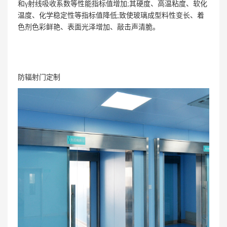
和γ射线吸收系数等性能指标值增加;其硬度、高温粘度、软化
温度、化学稳定性等指标值降低;致使玻璃成型料性变长、着
色剂色彩鲜艳、表面光泽增加、敲击声清脆。
防辐射门定制