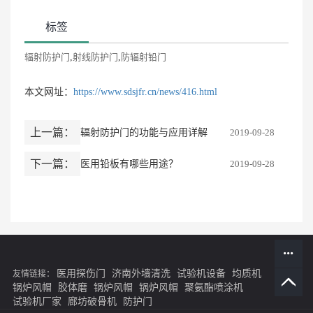
标签
辐射防护门
,
射线防护门
,
防辐射铅门
本文网址：
https://www.sdsjfr.cn/news/416.html
上一篇：
辐射防护门的功能与应用详解
2019-09-28
下一篇：
医用铅板有哪些用途？
2019-09-28
医用探伤门
济南外墙清洗
试验机设备
均质机
友情链接：
锅炉风帽
胶体磨
锅炉风帽
锅炉风帽
聚氨酯喷涂机
试验机厂家
廊坊破骨机
防护门