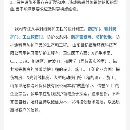
3、保护设施不得存在断裂和冲击造成防辐射防辐射铅板的弯
曲,当不能满足要求应及时更换或维修。
我司专注从事射线防护工程的设计施工，
防护门
、
辐射防
护门
、
工业探伤门
、防护衣系列、
防护铅玻璃
、
防护铅板
、防
护涂料等防护产品的生产和工程。 山东世纪福瑞环保科技有
限公司承包屏蔽防护工程有：卫生医了方面：X光手术室、
CT、DSA、加速区、射波刀、核医学（同位素实验室）、磁
共振等机房的屏蔽防护工程的设计、施工。工矿企业方面：探
伤机房、X光射线机房、大型电动移门等工程的设计、施工。
山东世纪福瑞环保科技有限公司本着“质量保证、信誉至上”的
企业宗旨，多年来在射线防护领域勇于探索，追求创新，不断
完善自我，始终坚持以诚信为本，以科技创新求发展，以品质
赢得客户的信赖。