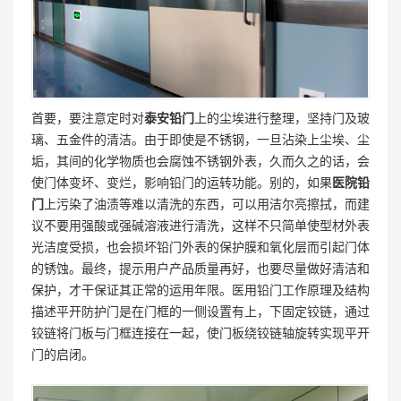
首要，要注意定时对
泰安
铅门
上的尘埃进行整理，坚持门及玻
璃、五金件的清洁。由于即使是不锈钢，一旦沾染上尘埃、尘
垢，其间的化学物质也会腐蚀不锈钢外表，久而久之的话，会
使门体变坏、变烂，影响铅门的运转功能。别的，如果
医院
铅
门
上污染了油渍等难以清洗的东西，可以用洁尔亮擦拭，而建
议不要用强酸或强碱溶液进行清洗，这样不只简单使型材外表
光洁度受损，也会损坏铅门外表的保护膜和氧化层而引起门体
的锈蚀。最终，提示用户产品质量再好，也要尽量做好清洁和
保护，才干保证其正常的运用年限。医用铅门工作原理及结构
描述平开防护门是在门框的一侧设置有上，下固定铰链，通过
铰链将门板与门框连接在一起，使门板绕铰链轴旋转实现平开
门的启闭。